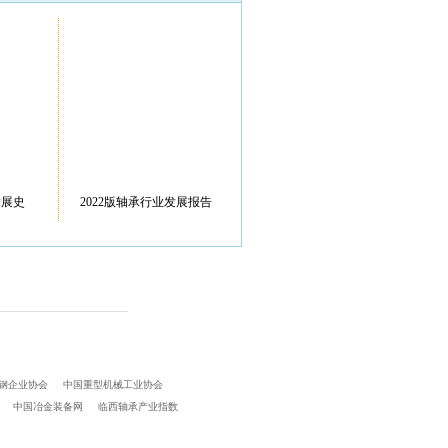
化工有限公司
无锡明珠钢球
有限公司
发展史
2022版轴承行业发展报告
钢企业协会
中国重型机械工业协会
中国冶金装备网
临西轴承产业指数