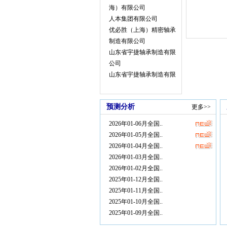
江苏昆轴精密机电有限
海）有限公司
公司
人本集团有限公司
玉环美尔伦机械股份有
优必胜（上海）精密轴承
限公司
制造有限公司
昆山鑫轮超硬磨具股份
山东省宇捷轴承制造有限
有限公司
公司
浙江晨龙锯床股份有限
山东省宇捷轴承制造有限
公司
公司
上海富吾汽车配件有限
宁波达克轴承有限公司
公司
预测分析
更多>>
江苏省社渚轴承有限公司
大连海泰轴承制造有限
浙江天马精工集团股份有
公司
2026年01-06月全国..
限公司
河南领聚科技有限公司
2026年01-05月全国..
洛阳轴承集团股份有限公
浙江伯正轴承集团有限
2026年01-04月全国..
司
公司
2026年01-03月全国..
上海天安轴承有限公司
深圳市宝利根精密仪器
2026年01-02月全国..
恩斯克投资有限公司
有限公司
2025年01-12月全国..
甘肃海林中科科技股份有
常州市泰博精创机械有
2025年01-11月全国..
限公司
限公司
2025年01-10月全国..
江苏万达特种轴承有限公
福优特（洛阳）智能装
2025年01-09月全国..
司
备有限公司