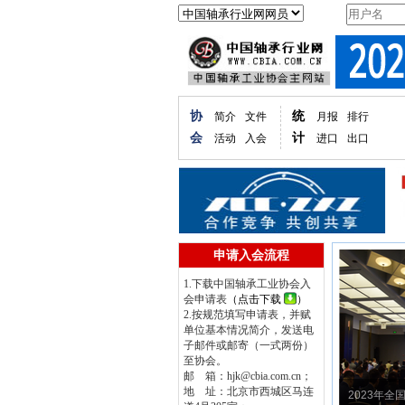
用户名
协
统
简介
文件
月报
排行
会
计
活动
入会
进口
出口
申请入会流程
1.下载中国轴承工业协会入
会申请表
（点击下载
）
2.按规范填写申请表，并赋
单位基本情况简介，发送电
子邮件或邮寄（一式两份）
至协会。
邮 箱：hjk@cbia.com.cn；
地 址：北京市西城区马连
中国轴承工业协会九届五次理事会暨九届
2023年