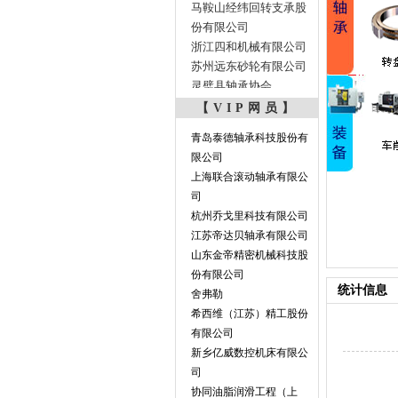
份有限公司
浙江四和机械有限公司
苏州远东砂轮有限公司
灵璧县轴承协会
安徽元诚轴承有限公司
冠县恒祥轴承制造有限
【VIP网员】
公司
青岛泰德轴承科技股份有
山东永恒轴承有限公司
限公司
山东鑫开特轴承有限公
上海联合滚动轴承有限公
司
司
山东泰瑞特轴承有限公
杭州乔戈里科技有限公司
司
江苏帝达贝轴承有限公司
冠县凯磊轴承有限公司
山东金帝精密机械科技股
浙江中机昌盛电子商务
份有限公司
有限公司
统计信息
舍弗勒
常州市武进精达轴承座
矿山机械与轴承技术发展对接交流会
风力发电与轴承
希西维（江苏）精工股份
有限公司
有限公司
山东朗澈轴承有限公司
新乡亿威数控机床有限公
宁波川原精工机械有限
司
公司
协同油脂润滑工程（上