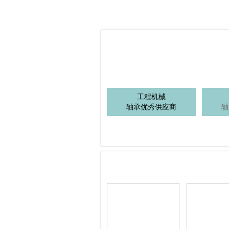
襄阳汽车轴承股份有限公
浙江诚本轴承滚子轴承
司
有限公司
青岛千里新材料有限公司
山东奥威特轴承制造有
无锡市海峰海林精密轴承
限公司
有限公司
浙江恒钛隆智能装备有
杭州理想塑胶有限公司
限公司
浙江五洲新春集团股份有
宁波百沃精工轴承有限
限公司
公司
山东骏驰轴承制造有限公
工程机械
江苏如非轴承科技有限
司
轴承优秀供应商
轴
公司
江苏省社渚轴承有限公司
河北道名陶塑科技有限
上海轴承研究所有限公司
公司
瓦房店冶金轴承集团有限
杰尚（无锡）精密机械
杭州乔戈里科技有限公司
大连贝林轴承
公司
制造有限公司
司
宝塔实业（原西北轴承）
浙江精久轴承工业有限
股份有限公司
公司
洛阳轴承研究所有限公司
杭州深度视觉科技有限
瑞凡科技有限公司
公司
泛科轴承集团
苏州铁近机电科技股份
牡丹江轴承制造有限责任
有限公司
公司