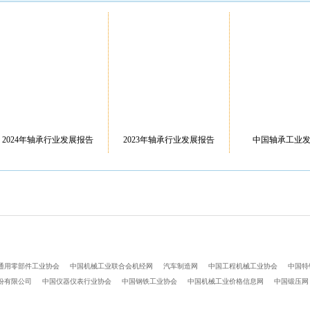
封件轴承有
聊城市金帝保持器厂
无锡市锡珠保持架有限公
南通科星
司
司
2024年轴承行业发展报告
2023年轴承行业发展报告
中国轴承工业
通用零部件工业协会
中国机械工业联合会机经网
汽车制造网
中国工程机械工业协会
中国特
份有限公司
中国仪器仪表行业协会
中国钢铁工业协会
中国机械工业价格信息网
中国锻压网