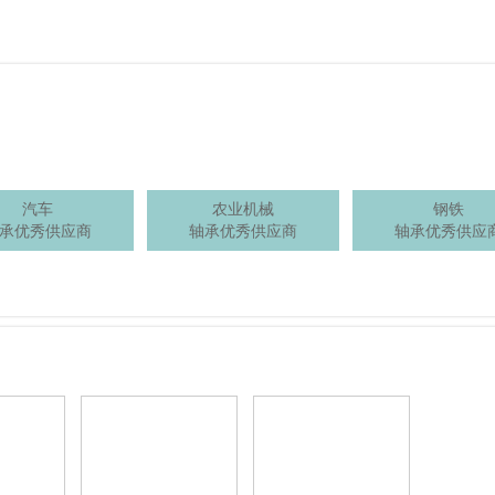
汽车
农业机械
钢铁
承优秀供应商
轴承优秀供应商
轴承优秀供应
仪器有限公
浙江日发精密机械股份有
新乡日升数控轴承装备股
浙江陀曼
限公司
份有限公司