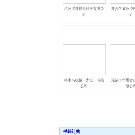
浙江通泰轴承股份有限
捷太格特（中国）投资有
杭州深度视觉科技有限公
新乡亿威数控
公司
限公司
司
司
宁波实隆轴承有限公司
山东冠县奋起轴承有限公
安徽家瑞轴承有限公司
司
江苏智蝶数字科技有限
宁波达尔机械科技有限公
公司
司
河南东进精密工具有限
洛阳新强联回转支承股份
公司
有限公司
鞍山安扎电子有限公
无锡沃尔德轴承有限公司
司//
杭州乔戈里科技有限公司
大连贝林轴承
江苏省机电产品轴承有限
南阳勤大钢管科技有限
司
公司
公司
哈尔滨轴承集团有限公司
椿中岛机械（太仓）有限
无锡市华雁密
驭准精密机械(上海)有
福建龙溪轴承（集团）股
公司
限公
限公司
份有限公司
宁波恒力汽配轴承有限
重庆长江轴承股份有限公
公司
司
常州市钧达轴承有限公
恩梯恩（中国）投资有限
司
公司
杭州深度视觉科技有限公
新乡亿威数控
北京海润兴达科技有限
浙江日发格芮德精密机床
司
司
公司///
书籍订购
有限公司