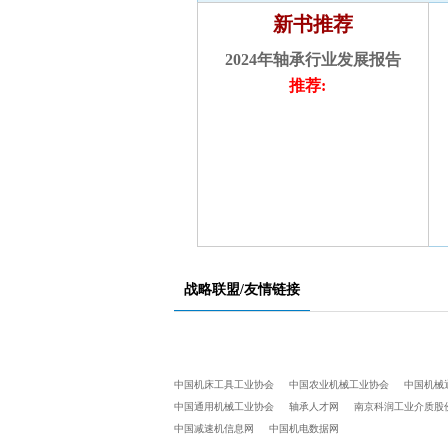
广东福驰科技有限公司
椿中岛机械（太仓）有限
无锡市华雁密
椿中岛机械（太仓）有限
新书推荐
余姚市新丰轴承有限公
公司
限公
公司
司
斯凯孚（中国）有限公司
2024年轴承行业发展报告
深圳吉兰丁智能科技有
进发轴承有限公司
推荐:
限公司
不二越(中国)有限公司
山东硕力新材料有限公
新乡日升数控轴承装备股
司//
份有限公司
济南齐贝斯轴承科技有
湖北双林轴承有限公司
限公司
江苏南方轴承股份有限公
上海佘山精密轴承有限
司
公司简介
八环科技集团股份有限公
湖南珍珠轴承股份有限
司
公司
江阴兴澄特种钢铁有限公
襄阳一福坦铁路轴承有
战略联盟/友情链接
司
限公司
山东勤大轴承科技有限公
浙江品诺机械有限公司
司
大连易司特工业设备有
洛阳轴承集团股份有限公
限公司
中国机床工具工业协会
中国农业机械工业协会
中国机械
司
宁波达克轴承有限公司
中国通用机械工业协会
轴承人才网
南京科润工业介质股
宝钢股份
埃克诺新材料（大连）
中国减速机信息网
中国机电数据网
慈溪市轴承行业协会
有限公司