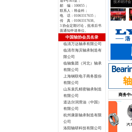
道4号305室；
承峰会在隆重召开
八次常务理事会在上海召开
技术研讨会
邮 编：100055；
联系人：韩金科；
电 话：01063317635；
传 真：01063317638。
3.协会定期讨论，批准后书
面通知申请单位。
中国轴协会员名录
临清市海滨轴承制造有
限公司
临轴集团（河北）轴承
有限公司
上海钢联电子商务股份
有限公司
山东袁氏精密轴承制造
有限公司
商务中
道达尔润滑油（中国）
有限公司
杭州康新轴承制造有限
公司
洛阳轴研科技有限公司
马鞍山经纬回转支承股