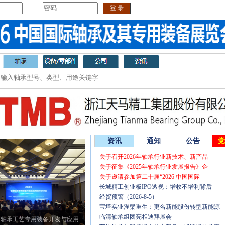
密 码
登 录
忘记密码
免费注册
资讯
通知
公告
党
关于召开2026年轴承行业新技术、新产品
关于征集《2025年轴承行业发展报告》企
关于邀请参加第二十届“2026 中国国际
长城精工创业板IPO透视：增收不增利背后
经贸预警（2026-8-5）
宝塔实业涅槃重生：更名新能股份转型新能源
临清轴承组团亮相迪拜展会
全国轴承工艺专用装备开发与应用