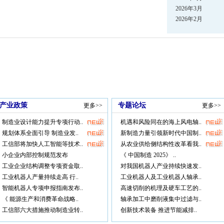
2026年3月
2026年2月
产业政策
专题论坛
更多>>
更多>>
制造业设计能力提升专项行动..
机遇和风险同在的海上风电轴..
规划体系全面引导 制造业发..
新制造力量引领新时代中国制..
工信部将加快人工智能等技术..
从农业供给侧结构性改革看我..
小企业内部控制规范发布
《 中国制造 2025》 ..
工业企业结构调整专项资金取..
对我国机器人产业持续快速发..
工业机器人产量持续走高 行..
工业机器人及工业机器人轴承..
智能机器人专项申报指南发布..
高速切削的机理及硬车工艺的..
《 能源生产和消费革命战略..
轴承加工中磨削液集中过滤与..
工信部六大措施推动制造业转..
创新技术装备 推进节能减排..