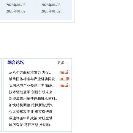
2026年01-03
2026年01-03
2026年01-02
2026年01-02
综合论坛
更多>>
从八个方面精准发力 力促..
轴承团体标准与产业链协同发..
我国风电产业领跑世界 轴承..
技术驱动变革 创新引领未来
新能源乘用车变速箱轴承材料..
加快结构调整 抢抓新能源汽..
心无旁骛攻主业 求实奋进谋..
碳达峰碳中和政策 对航空轴..
踔厉奋发 笃行不怠 推动轴..