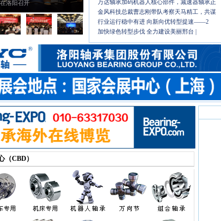
万达轴承加码机器人核心部件，减速器轴承正
 在洛阳召开
金风科技总裁曹志刚带队考察天马精工，共谋
行业运行稳中有进 向新向优转型提速——2
加快绿色转型步伐 全力建设美丽邢台 |
心（CBD）