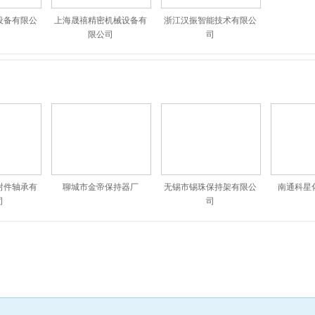
设备有限公
上海晟禧精密机械设备有
浙江汉振智能技术有限公
限公司
司
仪器有限公
浙江日发精密机械股份有
新乡日升数控轴承装备股
浙江陀曼
限公司
份有限公司
封件轴承有
聊城市金帝保持器厂
无锡市锡珠保持架有限公
南通科星
司
司
设备有限公
上海晟禧精密机械设备有
浙江汉振智能技术有限公
限公司
司