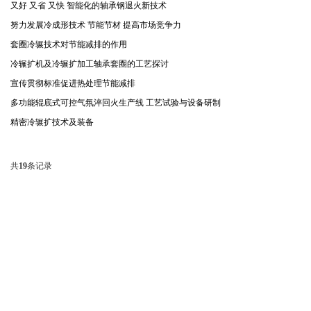
又好 又省 又快 智能化的轴承钢退火新技术
努力发展冷成形技术 节能节材 提高市场竞争力
套圈冷辗技术对节能减排的作用
冷辗扩机及冷辗扩加工轴承套圈的工艺探讨
宣传贯彻标准促进热处理节能减排
多功能辊底式可控气氛淬回火生产线 工艺试验与设备研制
精密冷辗扩技术及装备
共
19
条记录