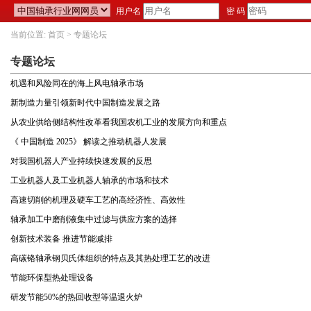
用户名
密 码
当前位置:
首页
> 专题论坛
专题论坛
机遇和风险同在的海上风电轴承市场
新制造力量引领新时代中国制造发展之路
从农业供给侧结构性改革看我国农机工业的发展方向和重点
《 中国制造 2025》 解读之推动机器人发展
对我国机器人产业持续快速发展的反思
工业机器人及工业机器人轴承的市场和技术
高速切削的机理及硬车工艺的高经济性、高效性
轴承加工中磨削液集中过滤与供应方案的选择
创新技术装备 推进节能减排
高碳铬轴承钢贝氏体组织的特点及其热处理工艺的改进
节能环保型热处理设备
研发节能50%的热回收型等温退火炉