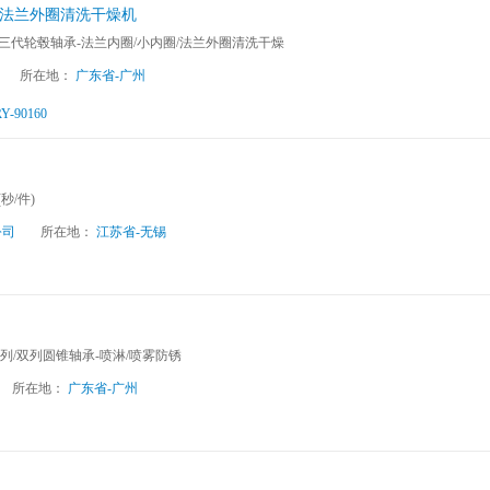
/法兰外圈清洗干燥机
m第三代轮毂轴承-法兰内圈/小内圈/法兰外圈清洗干燥
所在地：
广东省-广州
-90160
(秒/件)
公司
所在地：
江苏省-无锡
 单列/双列圆锥轴承-喷淋/喷雾防锈
所在地：
广东省-广州