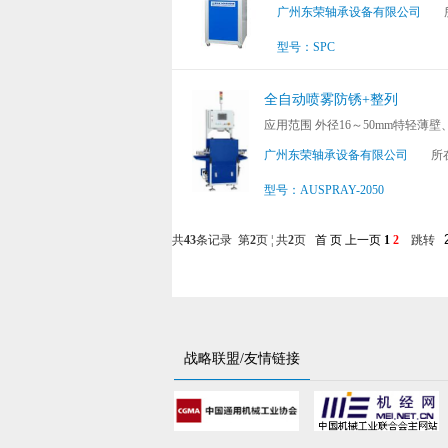
广州东荣轴承设备有限公司
型号：SPC
全自动喷雾防锈+整列
应用范围 外径16～50mm特轻薄
广州东荣轴承设备有限公司
所
型号：AUSPRAY-2050
共
43
条记录 第
2
页 ¦ 共
2
页
首 页
上一页
1
2
跳转
战略联盟/友情链接