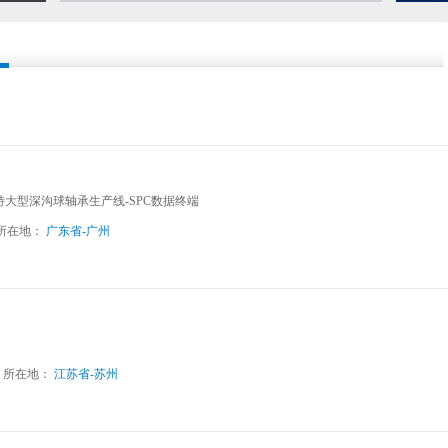
型/特大型深沟球轴承生产线-SPC数据终端
所在地：
广东省-广州
承
所在地：
江苏省-苏州