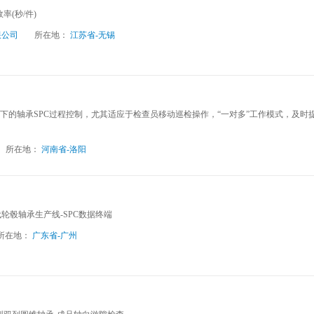
效率(秒/件)
限公司
所在地：
江苏省-无锡
下的轴承SPC过程控制，尤其适应于检查员移动巡检操作，“一对多”工作模式，及时
所在地：
河南省-洛阳
三代轮毂轴承生产线-SPC数据终端
所在地：
广东省-广州